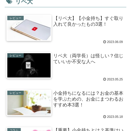
リベ大
【リベ大】【小金持ち】すぐ取り
レビュー
入れて良かったもの3選！
2023.06.09
リベ大（両学長）は怪しい？信じ
レビュー
ていいか不安な人へ
2023.05.25
小金持ちになるには？お金の基本
レビュー
を学ぶための、お金にまつわるお
すすめ本3選！
2023.05.18
【重要】小金持ちとは？基準はい
コラム